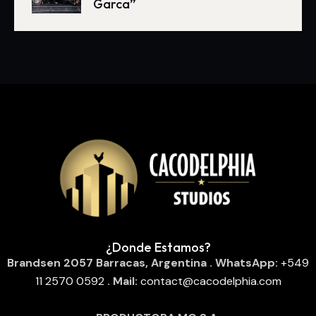
Garca”
¿Donde Estamos?
Brandsen 2057
Barracas, Argentina
. WhatsApp:
‪
+549
11 2570 0592
‬
. Mail:
contact@cacodelphia.com